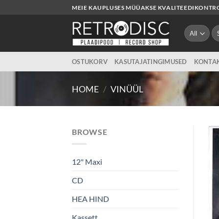
Skip
MEIE KAUPLUSES MÜÜAKSE KVALITEEDIKONTROL
to
content
Se
for
OSTUKORV
KASUTAJATINGIMUSED
KONTA
HOME
/
VINÜÜL
BROWSE
12" Maxi
CD
HEA HIND
Kassett