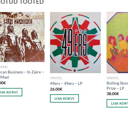
EOTUD TOOTED
 MAXI
ican Business – In Zaire –
 Maxi
VINÜÜL
VINÜÜL
00
€
Rolling Sto
49ers – 49ers – LP
Prize – LP
26.00
€
LISA KORVI
38.00
€
LISA KORVI
LISA KOR