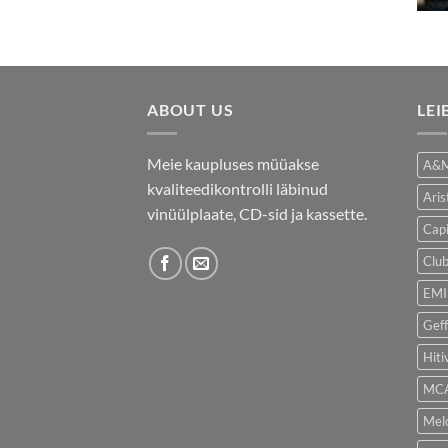
ABOUT US
LEI
Meie kaupluses müüakse
A&M
kvaliteedikontrolli läbinud
Aris
vinüülplaate, CD-sid ja kassette.
Capi
Clu
EMI
Gef
Hiti
MCA
Melo