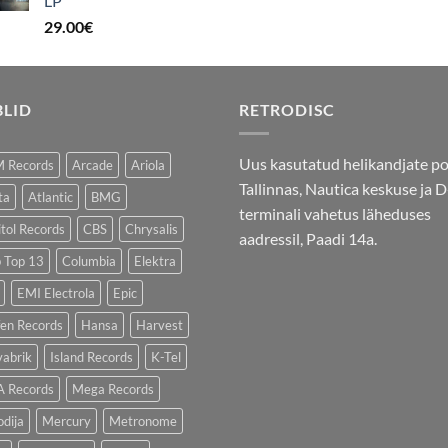
LP
29.00
€
BLID
RETRODISC
Uus kasutatud helikandjate p
 Records
Arcade
Ariola
Tallinnas, Nautica keskuse ja D
ta
Atlantic
BMG
terminali vahetus läheduses
tol Records
CBS
Chrysalis
aadressil, Paadi 14a.
b Top 13
Columbia
Elektra
EMI Electrola
Epic
fen Records
Hansa
Harvest
vabrik
Island Records
K-Tel
 Records
Mega Records
dija
Mercury
Metronome