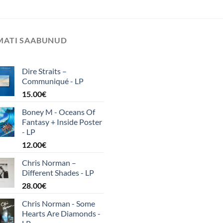
IMATI SAABUNUD
Dire Straits ‎–
Communiqué - LP
15.00
€
Boney M - Oceans Of
Fantasy + Inside Poster
- LP
12.00
€
Chris Norman –
Different Shades - LP
28.00
€
Chris Norman - Some
Hearts Are Diamonds -