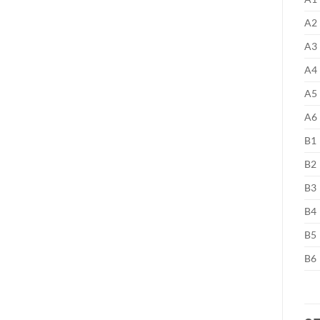
A2
A3
A4
A5
A6
B1
B2
B3
B4
B5
B6