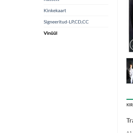
Kinkekaart
Signeeritud-LP,CD,CC
Vinüül
KI
Tr
A1