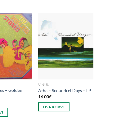
VINÜÜL
nes – Golden
A-ha – Scoundrel Days – LP
16.00
€
LISA KORVI
VI