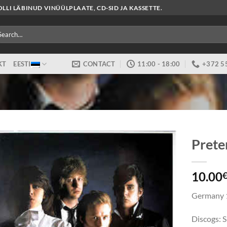
LI LÄBINUD VINÜÜLPLAATE, CD-SID JA KASSETTE.
arch
:
KT
EESTI
CONTACT
11:00 - 18:00
+372 5
Preten
10.00
Germany 
Discogs: