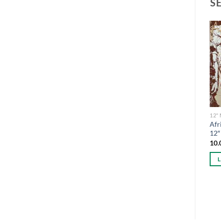
S
12"
Afr
12″
VINÜÜL
VINÜÜL
10.
Singer Vinger – Jää
49ers – Touch Me – 12″Maxi
Jumalaga Puberteet! – LP
6.00
€
25.00
€
LISA KORVI
LISA KORVI