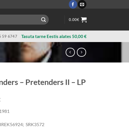
0.00
€
Tasuta tarne Eestis alates 50,00 €
5 59 6747
ders ‎– Pretenders II – LP
€
1981
 SIREK56924; SRK3572