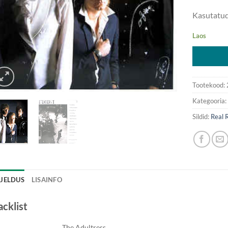
Kasutatu
Laos
Tootekood:
Kategooria
Sildid:
Real 
RJELDUS
LISAINFO
acklist
The Adultress