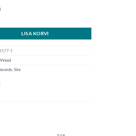
d
LISA KORVI
2577-1
:
Vinüül
Records
,
Sire
3:58