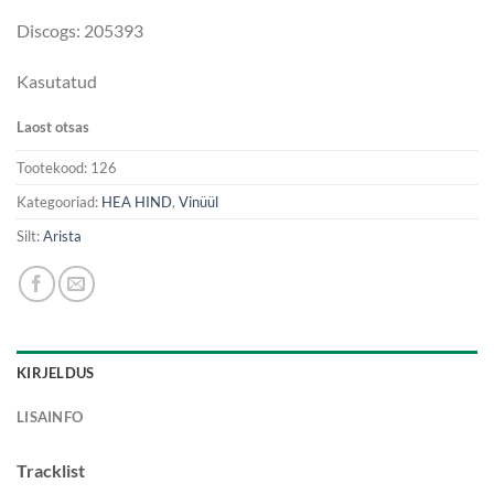
7.00€.
4.00€.
Discogs: 205393
Kasutatud
Laost otsas
Tootekood:
126
Kategooriad:
HEA HIND
,
Vinüül
Silt:
Arista
KIRJELDUS
LISAINFO
Tracklist