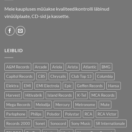
Meie kaupluses müüakse kvaliteedikontrolli läbinud
vinüülplaate, CD-sid ja kassette.
LEIBLID
A&M Records
Arcade
Ariola
Arista
Atlantic
BMG
Capitol Records
CBS
Chrysalis
Club Top 13
Columbia
Elektra
EMI
EMI Electrola
Epic
Geffen Records
Hansa
Harvest
Hitivabrik
Island Records
K-Tel
MCA Records
Mega Records
Melodija
Mercury
Metronome
Mute
Parlophone
Philips
Polydor
Polystar
RCA
RCA Victor
Records 2000
Sonet
Sonocord
Sony Music
SR Internationale