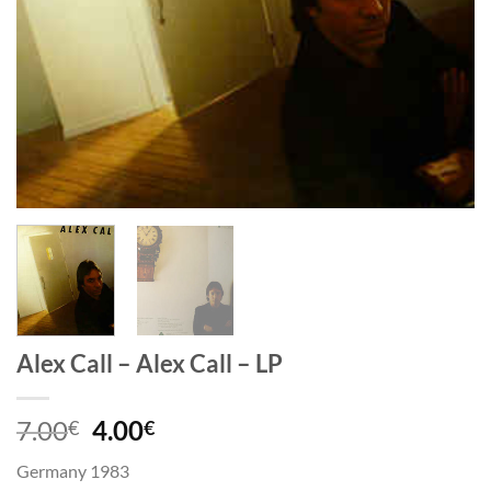
Alex Call – Alex Call – LP
Algne
Current
7.00
4.00
€
€
hind
price
Germany 1983
oli:
is: