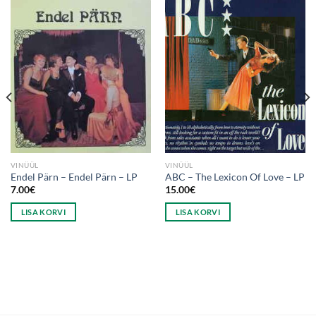
VINÜÜL
VINÜÜL
Endel Pärn ‎– Endel Pärn – LP
ABC – The Lexicon Of Love – LP
7.00
€
15.00
€
LISA KORVI
LISA KORVI