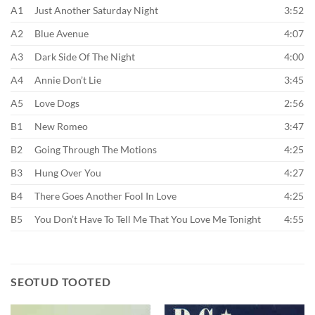
A1
Just Another Saturday Night
3:52
A2
Blue Avenue
4:07
A3
Dark Side Of The Night
4:00
A4
Annie Don’t Lie
3:45
A5
Love Dogs
2:56
B1
New Romeo
3:47
B2
Going Through The Motions
4:25
B3
Hung Over You
4:27
B4
There Goes Another Fool In Love
4:25
B5
You Don’t Have To Tell Me That You Love Me Tonight
4:55
SEOTUD TOOTED