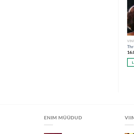
VINÜÜL
12" MAXI
VIN
2 In A Room – Do What You
49ers – Touch Me – 12″Maxi
Thr
Want – 12″Maxi
6.00
€
16.
6.00
€
LISA KORVI
LISA KORVI
ENIM MÜÜDUD
VI