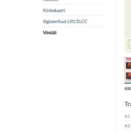
Kinkekaart
Signeeritud-LP,CD,CC
Vinüül
KI
Tr
A1
A2