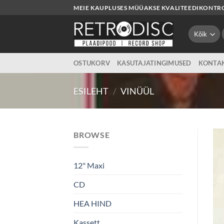
Skip
MEIE KAUPLUSES MÜÜAKSE KVALITEEDIKONTROL
to
content
OSTUKORV
KASUTAJATINGIMUSED
KONTA
ESILEHT
/
VINÜÜL
BROWSE
12" Maxi
CD
HEA HIND
Kassett