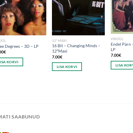
VINÜÜL
ÜÜL
12" MAXI
Endel Pärn ‎
16 Bit – Changing Minds –
ee Degrees – 3D – LP
LP
12″Maxi
00
€
7.00
€
7.00
€
LISA KORVI
LISA KOR
LISA KORVI
IMATI SAABUNUD