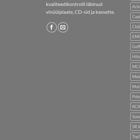
kvaliteedikontrolli läbinud
Aris
vinüülplaate, CD-sid ja kassette.
Capi
Clu
EMI
Gef
Hiti
MCA
Melo
Mut
Pol
RCA
Son
SR I
Top