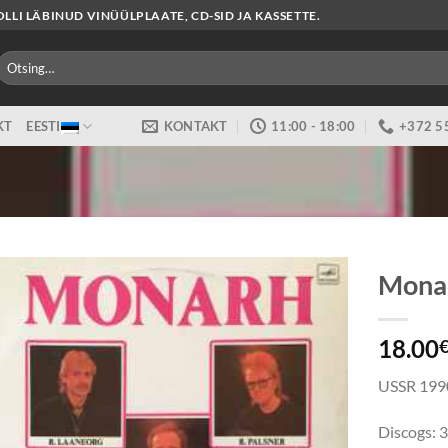
LI LÄBINUD VINÜÜLPLAATE, CD-SID JA KASSETTE.
Otsi:
KT
EESTI
KONTAKT
11:00 - 18:00
+372 5
Mona
18.00
USSR 199
Discogs: 