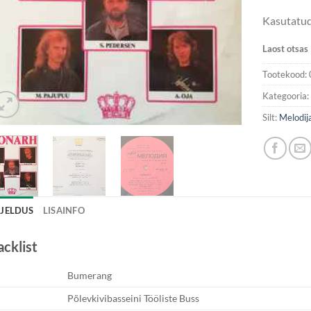
Kasutatu
Laost otsas
Tootekood:
Kategooria
Silt:
Melodij
RJELDUS
LISAINFO
acklist
Bumerang
Põlevkivibasseini Tööliste Buss