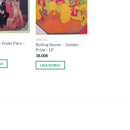
VINÜÜL
– Endel Pärn –
Rolling Stones – Golden
Prize – LP
38.00
€
VI
LISA KORVI