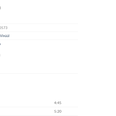
d
0573
:
Vinüül
a
4:45
5:20