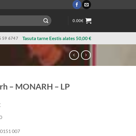
0.00
€
Tasuta tarne Eestis alates 50,00 €
5 59 6747
rh ‎– MONARH – LP
€
0
30151 007