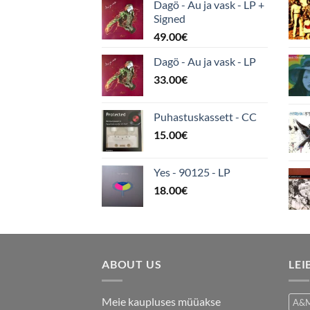
Dagö - Au ja vask - LP +
Signed
49.00
€
Dagö - Au ja vask - LP
33.00
€
Puhastuskassett - CC
15.00
€
Yes - 90125 - LP
18.00
€
ABOUT US
LEI
Meie kaupluses müüakse
A&M