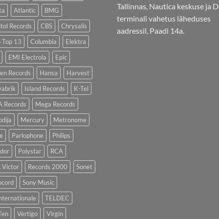
Tallinnas, Nautica keskuse ja D
ta
Atlantic
BMG
terminali vahetus läheduses
tol Records
CBS
Chrysalis
aadressil, Paadi 14a.
b Top 13
Columbia
Elektra
EMI Electrola
Epic
fen Records
Hansa
Harvest
vabrik
Island Records
K-Tel
 Records
Mega Records
dija
Mercury
Metronome
e
Parlophone
Philips
ydor
Polystar
RCA
 Victor
Records 2000
Sonet
ocord
Sony Music
nternationale
TELDEC
Ten
Vertigo
Virgin