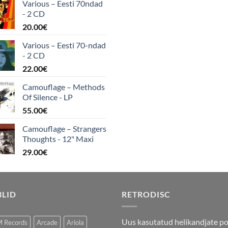
Various – Eesti 70ndad
- 2 CD
20.00
€
Various ‎– Eesti 70-ndad
- 2 CD
22.00
€
Camouflage ‎– Methods
Of Silence - LP
55.00
€
Camouflage – Strangers
Thoughts - 12" Maxi
29.00
€
BLID
RETRODISC
Uus kasutatud helikandjate p
 Records
Arcade
Ariola