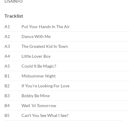
LISAINFO
Tracklist
A1
Put Your Hands In The Air
A2
Dance With Me
A3
The Greatest Kid In Town
A4
Little Lover Boy
A5
Could It Be Magic?
B1
Midsummer Night
B2
If You’re Looking For Love
B3
Bobby Be Mine
B4
Wait ‘til Tomorrow
B5
Can’t You See What I See?