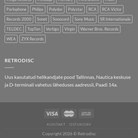
Parlophone
Philips
Polydor
Polystar
RCA
RCA Victor
Records 2000
Sonet
Sonocord
Sony Music
SR Internationale
TELDEC
TopTen
Vertigo
Virgin
Warner Bros. Records
WEA
ZYX Records
RETRODISC
Uus kasutatud helikandjate pood Tallinnas, Nautica keskuse
ja D-terminali vahetus läheduses aadressil, Paadi 14a.
KONTAKT
OSTUKORV
Copyright 2026 © Retrodisc