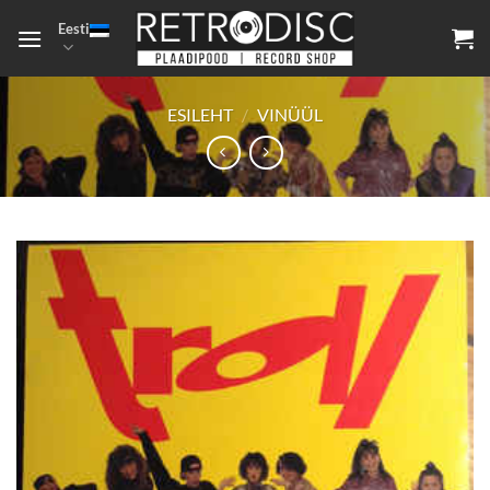
Skip
Eesti
to
content
ESILEHT
/
VINÜÜL