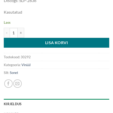
Discogs: SLP-2836
Kasutatud
Laos
Troll - Put Your Hands In The Air - LP kogus
LISA KORVI
Tootekood:
30292
Kategooria:
Vinüül
Silt:
Sonet
KIRJELDUS