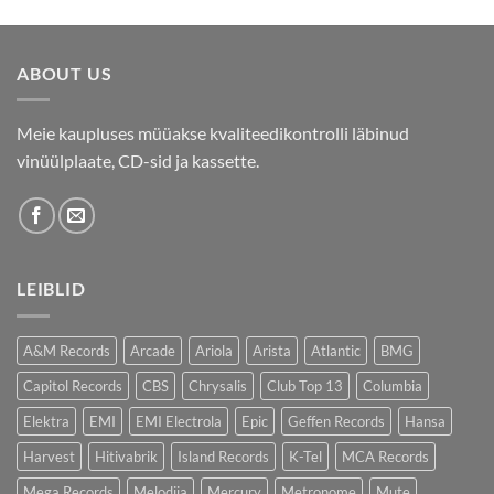
ABOUT US
Meie kaupluses müüakse kvaliteedikontrolli läbinud
vinüülplaate, CD-sid ja kassette.
LEIBLID
A&M Records
Arcade
Ariola
Arista
Atlantic
BMG
Capitol Records
CBS
Chrysalis
Club Top 13
Columbia
Elektra
EMI
EMI Electrola
Epic
Geffen Records
Hansa
Harvest
Hitivabrik
Island Records
K-Tel
MCA Records
Mega Records
Melodija
Mercury
Metronome
Mute