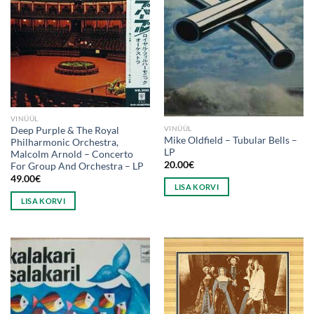
VINÜÜL
VINÜÜL
Deep Purple & The Royal
Mike Oldfield ‎– Tubular Bells –
Philharmonic Orchestra,
LP
Malcolm Arnold – Concerto
20.00
€
For Group And Orchestra – LP
49.00
€
LISA KORVI
LISA KORVI