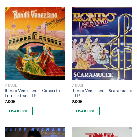
VINÜÜL
VINÜÜL
Rondò Veneziano ‎– Concerto
Rondò Veneziano ‎– Scaramucce
Futurissimo – LP
– LP
7.00
€
9.00
€
LISA KORVI
LISA KORVI