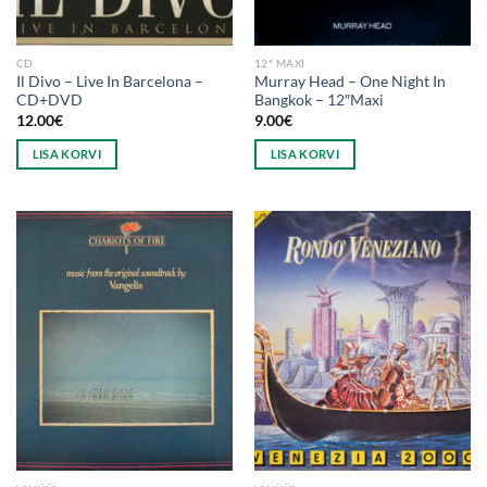
CD
12" MAXI
Il Divo ‎– Live In Barcelona –
Murray Head ‎– One Night In
CD+DVD
Bangkok – 12″Maxi
12.00
€
9.00
€
LISA KORVI
LISA KORVI