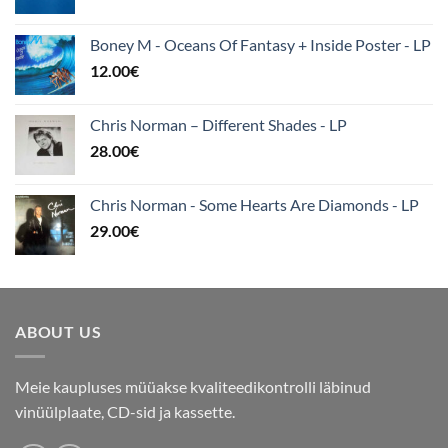
Boney M - Oceans Of Fantasy + Inside Poster - LP
12.00
€
Chris Norman – Different Shades - LP
28.00
€
Chris Norman - Some Hearts Are Diamonds - LP
29.00
€
ABOUT US
Meie kaupluses müüakse kvaliteedikontrolli läbinud
vinüülplaate, CD-sid ja kassette.