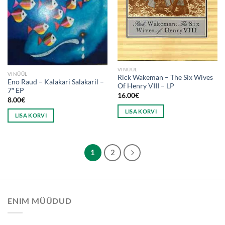
VINÜÜL
VINÜÜL
Rick Wakeman – The Six Wives
Eno Raud – Kalakari Salakaril –
Of Henry VIII – LP
7″ EP
16.00
€
8.00
€
LISA KORVI
LISA KORVI
1
2
ENIM MÜÜDUD