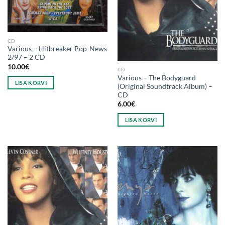
CD
Various ‎– Hitbreaker Pop-News
2/97 – 2 CD
10.00
€
CD
Various ‎– The Bodyguard
LISA KORVI
(Original Soundtrack Album) –
CD
6.00
€
LISA KORVI