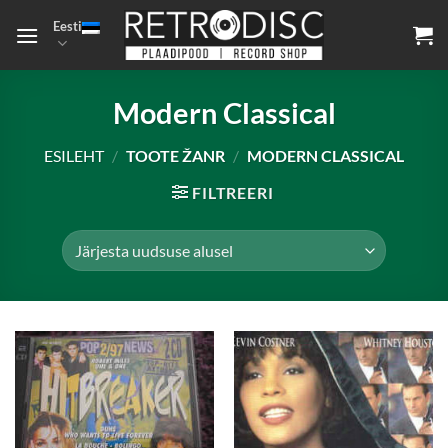
Skip
Eesti
to
content
Modern Classical
ESILEHT
/
TOOTE ŽANR
/
MODERN CLASSICAL
FILTREERI