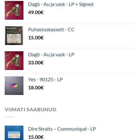
Dagö - Au ja vask - LP + Signed
49.00
€
Puhastuskassett - CC
15.00
€
Dagö - Au ja vask - LP
33.00
€
Yes - 90125 - LP
18.00
€
VIIMATI SAABUNUD
Dire Straits ‎– Communiqué - LP
15.00
€