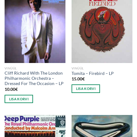
VINÜÜL
VINÜÜL
Cliff Richard With The London
Tomita – Firebird – LP
Philharmonic Orchestra ‎–
15.00
€
Dressed For The Occasion – LP
LISA KORVI
10.00
€
LISA KORVI