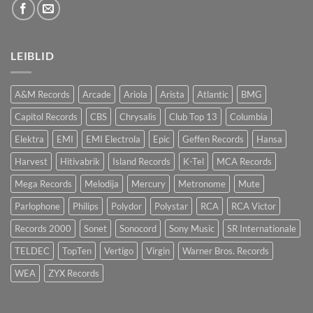
LEIBLID
A&M Records
Arcade
Ariola
Arista
Atlantic
BMG
Capitol Records
CBS
Chrysalis
Club Top 13
Columbia
Elektra
EMI
EMI Electrola
Epic
Geffen Records
Hansa
Harvest
Hitivabrik
Island Records
K-Tel
MCA Records
Mega Records
Melodija
Mercury
Metronome
Mute
Parlophone
Philips
Polydor
Polystar
RCA
RCA Victor
Records 2000
Sonet
Sonocord
Sony Music
SR Internationale
TELDEC
TopTen
Vertigo
Virgin
Warner Bros. Records
WEA
ZYX Records