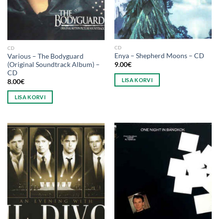
CD
CD
Enya ‎– Shepherd Moons – CD
Various ‎– The Bodyguard
(Original Soundtrack Album) –
9.00
€
CD
LISA KORVI
8.00
€
LISA KORVI